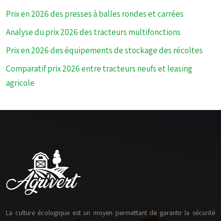
Prix en 2026 des presses à balles rondes et carrées
Analyse du prix 2026 des tracteurs multifonctions
Prix en 2026 des équipements de stockage des récoltes
Comparatif prix 2026 entre tracteurs neufs et leasing
agricole
La culture écologique est un moyen permettant de garantir la sécurité