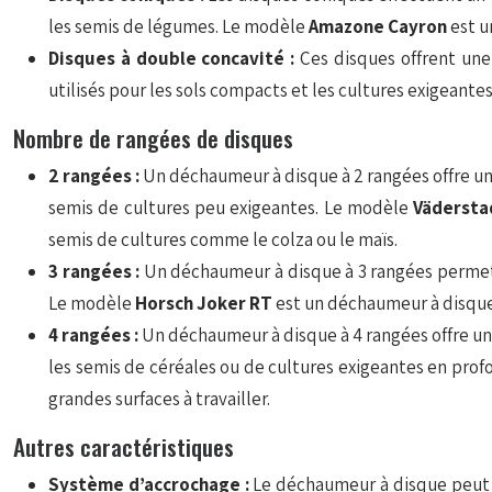
les semis de légumes. Le modèle
Amazone Cayron
est u
Disques à double concavité :
Ces disques offrent une
utilisés pour les sols compacts et les cultures exigeant
Nombre de rangées de disques
2 rangées :
Un déchaumeur à disque à 2 rangées offre un t
semis de cultures peu exigeantes. Le modèle
Vädersta
semis de cultures comme le colza ou le maïs.
3 rangées :
Un déchaumeur à disque à 3 rangées permet u
Le modèle
Horsch Joker RT
est un déchaumeur à disques
4 rangées :
Un déchaumeur à disque à 4 rangées offre une 
les semis de céréales ou de cultures exigeantes en pro
grandes surfaces à travailler.
Autres caractéristiques
Système d’accrochage :
Le déchaumeur à disque peut ê