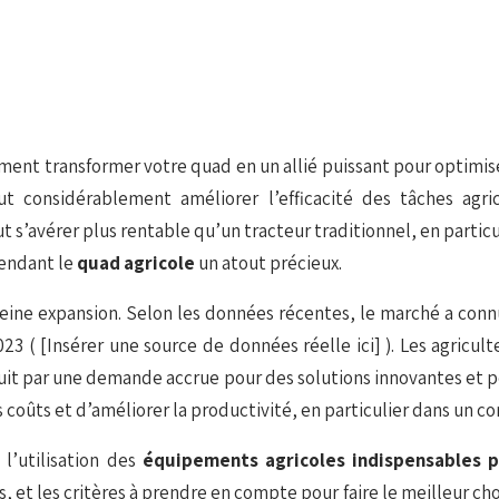
nt transformer votre quad en un allié puissant pour optimiser 
ut considérablement améliorer l’efficacité des tâches agric
s’avérer plus rentable qu’un tracteur traditionnel, en particul
 rendant le
quad agricole
un atout précieux.
leine expansion. Selon les données récentes, le marché a conn
2023 (
[Insérer une source de données réelle ici]
). Les agricul
duit par une demande accrue pour des solutions innovantes et 
s coûts et d’améliorer la productivité, en particulier dans un 
 l’utilisation des
équipements agricoles indispensables 
 et les critères à prendre en compte pour faire le meilleur ch