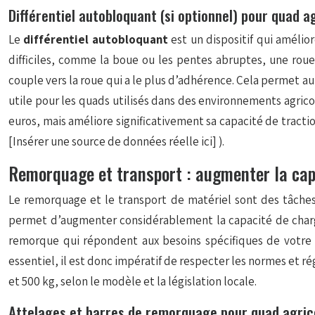
Différentiel autobloquant (si optionnel) pour quad a
Le
différentiel autobloquant
est un dispositif qui amélio
difficiles, comme la boue ou les pentes abruptes, une roue
couple vers la roue qui a le plus d’adhérence. Cela permet a
utile pour les quads utilisés dans des environnements agrico
euros, mais améliore significativement sa capacité de tractio
[Insérer une source de données réelle ici]
).
Remorquage et transport : augmenter la cap
Le remorquage et le transport de matériel sont des tâches 
permet d’augmenter considérablement la capacité de charge e
remorque qui répondent aux besoins spécifiques de votre 
essentiel, il est donc impératif de respecter les normes et
et 500 kg, selon le modèle et la législation locale.
Attelages et barres de remorquage pour quad agric