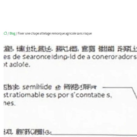
/
Blog
/ Fixer une chape attelage remorque agricole sans risque