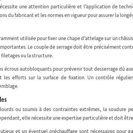
essite une attention particulière et l’application de techni
u fabricant et les normes en vigueur pour assurer la longévité 
amment utilisée pour fixer une chape d’attelage sur un châssis 
es importantes. Le couple de serrage doit être précisément co
iletages ou la structure.
es écrous autobloquants pour prévenir tout desserrage dû aux 
les efforts sur la surface de fixation. Un contrôle réguli
semblage.
les
lourds ou soumis à des contraintes extrêmes, la soudure p
pendant, elle nécessite une expertise particulière et doit être 
nutieux et un éventuel préchauffage sont nécessaires pour gar