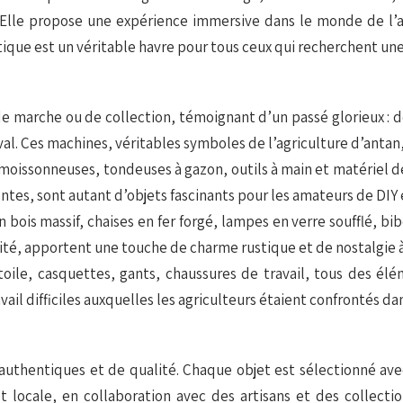
 Elle propose une expérience immersive dans le monde de l’ag
ique est un véritable havre pour tous ceux qui recherchent une 
de marche ou de collection, témoignant d’un passé glorieux :
l. Ces machines, véritables symboles de l’agriculture d’antan, 
 moissonneuses, tondeuses à gazon, outils à main et matériel de 
tes, sont autant d’objets fascinants pour les amateurs de DIY et
en bois massif, chaises en fer forgé, lampes en verre soufflé, 
ité, apportent une touche de charme rustique et de nostalgie à 
oile, casquettes, gants, chaussures de travail, tous des élé
ail difficiles auxquelles les agriculteurs étaient confrontés dan
uthentiques et de qualité. Chaque objet est sélectionné avec 
 et locale, en collaboration avec des artisans et des collect