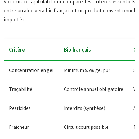
Voici un récapitulatif qui compare les critères essentiels
entre un aloe vera bio français et un produit conventionnel
importé :
Critère
Bio français
Co
Concentration en gel
Minimum 95% gel pur
So
Traçabilité
Contrôle annuel obligatoire
Va
Pesticides
Interdits (synthèse)
Au
Fraîcheur
Circuit court possible
Tr