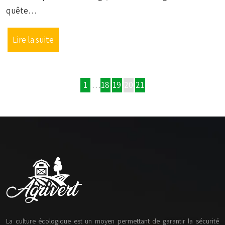
quête…
Lire la suite
1
…
18
19
20
21
La culture écologique est un moyen permettant de garantir la sécurité